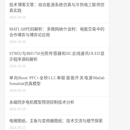
技术博客文章：综合能源系统仿真与冷热电三联供仿
真实践
2024-10-10
MATLAB代码解析：多微网纳什谈判：电能交易中的
合作博弈与博弈论应用
2024-10-10
STM32与BH1750光照传感器和IIC总线通讯OLED显
示程序源码解析
2024-10-10
单向Boost PFC+全桥LLC串联谐振开关电源Matlab
Simulink仿真模型
2024-10-10
永磁同步电机模型预测控制技术分析
2024-10-10
电梯图纸、主板与变频器图纸：技术交流与细节探索
2024-10-11