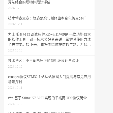
算法结合实现物体跟踪评估
2024-10-10
技术博客文章：轨迹跟踪与侧倾曲率变化仿真分析
2024-10-11
力士乐变频器调试软件RDwin11V09是一款功能强大
的软件工具，对于技术爱好者来说，掌握其使用方法
至关重要。接下来，我将围绕你提供的主题，为您撰
写一篇技术博客文章。
2024-10-10
技术博客：不平衡电压下的锁相环设计与验证
2024-10-10
canopen协议STM32主站从站源码入门提高与常见应用
场景探讨
2024-10-11
### 基于Xilinx K7 325T实现的千兆网UDP协议简介
2024-10-10