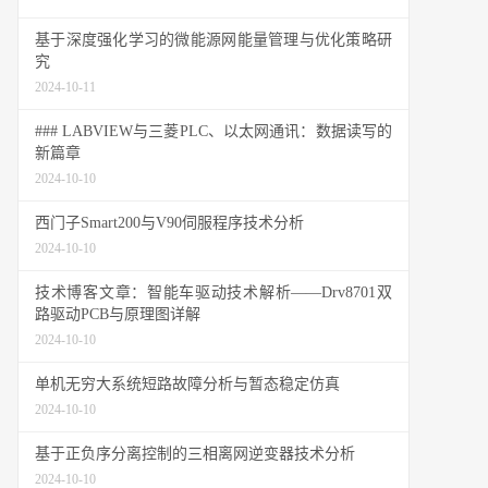
基于深度强化学习的微能源网能量管理与优化策略研
究
2024-10-11
### LABVIEW与三菱PLC、以太网通讯：数据读写的
新篇章
2024-10-10
西门子Smart200与V90伺服程序技术分析
2024-10-10
技术博客文章：智能车驱动技术解析——Drv8701双
路驱动PCB与原理图详解
2024-10-10
单机无穷大系统短路故障分析与暂态稳定仿真
2024-10-10
基于正负序分离控制的三相离网逆变器技术分析
2024-10-10