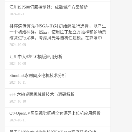
汇川ISP500伺服控制器：成熟量产方案解析
2024-10-11
排序遗传算法(NSGA-II)对初始解进行选择，以产生
一个初始种群。然后，使用拉丁超立方抽样和多场景
缩减进行采样，考虑风光等随机性建模。在算法中，
粒子群优化被用来寻找最优解。
2024-10-09
汇川中大型PLC模版应用分析
2024-10-09
Simulink永磁同步电机技术分析
2024-10-11
### 六轴桌面机械臂技术与源码解析
2024-10-10
Qt+OpenCV图像视觉框架全套源码上位机应用解析
2024-10-11