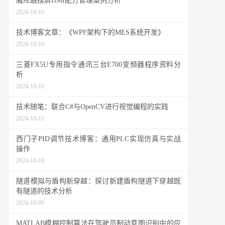
威纶触摸屏HMI配方管理案例分析
2024-10-10
技术博客文章：《WPF架构下的MES系统开发》
2024-10-10
三菱FX5U专用指令通讯三台E700变频器程序资料分
析
2024-10-10
技术随笔：联合C#与OpenCV进行视觉编程的实践
2024-10-11
西门子PID调节技术博客：通用PLC实现仿真与实战
操作
2024-10-10
隧道模拟与盾构新穿越：探讨新建盾构隧道下穿越既
有隧道的技术分析
2024-10-09
MATLAB模糊控制算法在驾驶员制动意图识别中的应