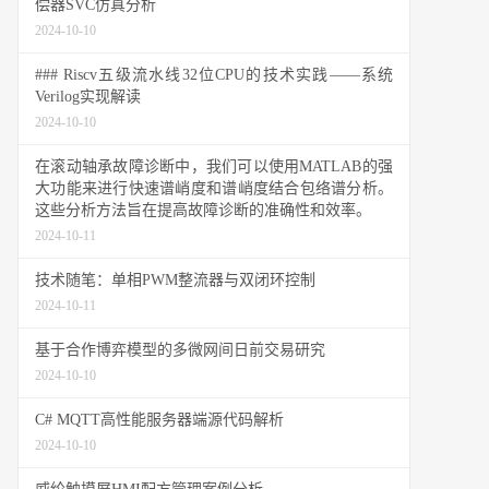
偿器SVC仿真分析
2024-10-10
### Riscv五级流水线32位CPU的技术实践——系统
Verilog实现解读
2024-10-10
在滚动轴承故障诊断中，我们可以使用MATLAB的强
大功能来进行快速谱峭度和谱峭度结合包络谱分析。
这些分析方法旨在提高故障诊断的准确性和效率。
2024-10-11
技术随笔：单相PWM整流器与双闭环控制
2024-10-11
基于合作博弈模型的多微网间日前交易研究
2024-10-10
C# MQTT高性能服务器端源代码解析
2024-10-10