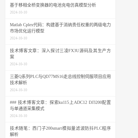
基于移相全桥变换器的电池充电仿真模型分析
2024-10-10
Matlab Cplex代码：构建基于消纳责任权重的两级电力
市场优化运行模型
2024-10-10
技术博客文章：深入探讨三凌FX3U源码及其生产方
案
2024-10-10
三菱Q系列PLC与QD77MS16走总线控制伺服项目应用
技术解析
2024-10-10
### 技术博客文章：探索ku115上ADC12 DJ3200配置
与单通道采集模式
2024-10-10
技术随笔：西门子200smart模拟量滤波防抖PLC程序
解析