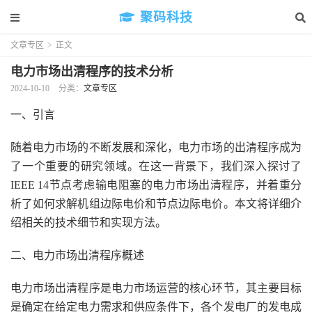
聚码科技
文章专区
>
正文
电力市场出清程序的技术分析
2024-10-10
分类：
文章专区
一、引言
随着电力市场的不断发展和深化，电力市场的出清程序成为
了一个重要的研究领域。在这一背景下，我们深入探讨了
IEEE 14节点考虑输电阻塞的电力市场出清程序，并着重分
析了如何求解机组边际电价和节点边际电价。本文将详细介
绍相关的技术细节和实现方法。
二、电力市场出清程序概述
电力市场出清程序是电力市场运营的核心环节，其主要目标
是确定在给定电力需求和供应条件下，各个发电厂的发电成