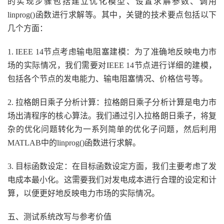
的实现步骤包括建立优化模型、设置求解参数、调用
linprog()函数进行求解等。其中，关键的技术要点包括以下
几个方面：
1. IEEE 14节点考虑输电阻塞建模：为了准确地反映电力市
场的实际情况，我们需要对IEEE 14节点进行详细的建模，
包括各个节点的发电能力、输电阻塞情况、价格信号等。
2. 拉格朗日乘子分析计算：拉格朗日乘子分析计算是电力市
场出清程序的核心算法。我们通过引入拉格朗日乘子，将复
杂的优化问题转化为一系列简单的优化子问题，然后利用
MATLAB中的linprog()函数进行求解。
3. 目标函数设定：在目标函数设定方面，我们主要考虑了发
电成本最小化。这需要我们对发电成本进行合理的设定和计
算，以便更好地反映电力市场的实际情况。
五、测试系统改写与参考价值