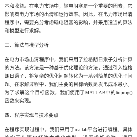
本和收益。在电力市场中，输电阻塞是一个重要的因素，它
影响着电力市场的出清和运行效率。因此，在电力市场出清
程序中，需要充分考虑输电阻塞的影响，并采用适当的算法
和模型进行求解。
三、算法与模型分析
在电力市场出清程序中，我们采用了拉格朗日乘子分析计算
的方法。该方法是一种基于优化理论的方法，通过引入拉格
朗日乘子，将复杂的优化问题转化为一系列简单的优化子问
题。在求解过程中，我们主要的目标函数是发电成本最小。
为了求解这个目标函数，我们使用了MATLAB中的linprog()
函数来实现。
四、程序实现与技术要点
在程序实现过程中，我们采用了matlab平台进行编程。具体