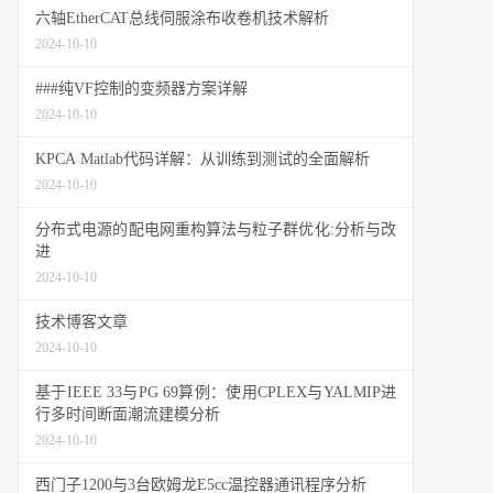
六轴EtherCAT总线伺服涂布收卷机技术解析
2024-10-10
###纯VF控制的变频器方案详解
2024-10-10
KPCA Matlab代码详解：从训练到测试的全面解析
2024-10-10
分布式电源的配电网重构算法与粒子群优化:分析与改
进
2024-10-10
技术博客文章
2024-10-10
基于IEEE 33与PG 69算例：使用CPLEX与YALMIP进
行多时间断面潮流建模分析
2024-10-10
西门子1200与3台欧姆龙E5cc温控器通讯程序分析