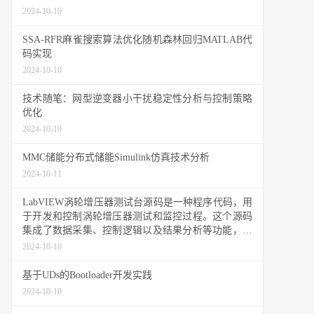
2024-10-10
SSA-RFR麻雀搜索算法优化随机森林回归MATLAB代
码实现
2024-10-10
技术随笔：网型逆变器小干扰稳定性分析与控制策略
优化
2024-10-10
MMC储能分布式储能Simulink仿真技术分析
2024-10-11
LabVIEW涡轮增压器测试台源码是一种程序代码，用
于开发和控制涡轮增压器测试和监控过程。这个源码
集成了数据采集、控制逻辑以及结果分析等功能，有
助于工程师全面评估涡轮增压器的性能和稳定性。这
2024-10-10
些源码往往依托于具体的硬件设备、算法以及编程语
言，具有很高的专业性和实用性。
基于UDs的Bootloader开发实践
2024-10-10