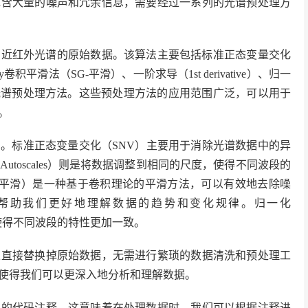
包含大量的噪声和冗余信息，需要经过一系列的光谱预处理方
和近红外光谱的原始数据。该算法主要包括标准正态变量交化
olay卷积平滑法（SG-平滑）、一阶求导（1st derivative）、归一
MA）等光谱预处理方法。这些预处理方法的应用范围广泛，可以用于
。
。标准正态变量交化（SNV）主要用于消除光谱数据中的异
toscales）则是将数据调整到相同的尺度，使得不同波段的
法（SG-平滑）是一种基于卷积理论的平滑方法，可以有效地去除噪
e）则可以帮助我们更好地理解数据的趋势和变化规律。归一化
范围，使得不同波段的特性更加一致。
以直接替换掉原始数据，无需进行繁琐的数据清洗和预处理工
使得我们可以更深入地分析和理解数据。
细的代码注释。这意味着在处理数据时，我们可以根据注释进