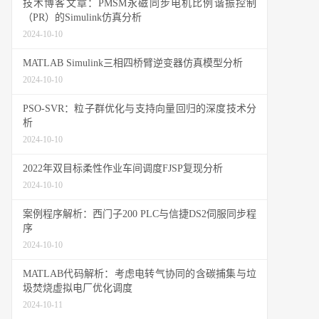
技术博客文章：PMSM永磁同步电机比例谐振控制
（PR）的Simulink仿真分析
2024-10-10
MATLAB Simulink三相四桥臂逆变器仿真模型分析
2024-10-10
PSO-SVR：粒子群优化与支持向量回归的深度技术分
析
2024-10-10
2022年双目标柔性作业车间调度FJSP复现分析
2024-10-10
案例程序解析：西门子200 PLC与信捷DS2伺服同步程
序
2024-10-10
MATLAB代码解析：考虑电转气协同的含碳捕集与垃
圾焚烧虚拟电厂优化调度
2024-10-11