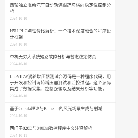
四轮独立驱动汽车自动轨迹跟踪与横向稳定性控制分
析
2024-10-10
H5U PLC与性价比解析：一个技术深度融合的程序设
计框架
2024-10-10
单机无穷大系统短路故障分析与暂态稳定仿真
2024-10-10
LabVIEW涡轮增压器测试台源码是一种程序代码，用
于开发和控制涡轮增压器测试和监控过程。这个源码
集成了数据采集、控制逻辑以及结果分析等功能，有
助于工程师全面评估涡轮增压器的性能和稳定性。这
2024-10-10
些源码往往依托于具体的硬件设备、算法以及编程语
言，具有很高的专业性和实用性。
基于Copula理论与K-means的风光场景生成与削减
2024-10-10
西门子828D与840Dsl数控程序中文注释解析
2024-10-11