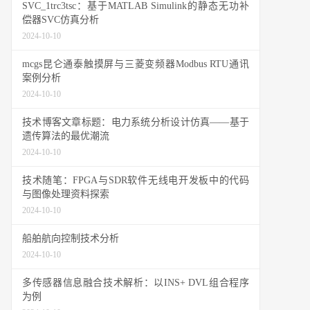
SVC_1trc3tsc：基于MATLAB Simulink的静态无功补
偿器SVC仿真分析
2024-10-10
mcgs昆仑通泰触摸屏与三菱变频器Modbus RTU通讯
案例分析
2024-10-10
技术博客文章标题：电力系统分析设计仿真——基于
遗传算法的最优潮流
2024-10-10
技术随笔：FPGA与SDR软件无线电开发板中的代码
与图像处理资料探索
2024-10-10
船舶航向控制技术分析
2024-10-10
多传感器信息融合技术解析：以INS+ DVL组合程序
为例